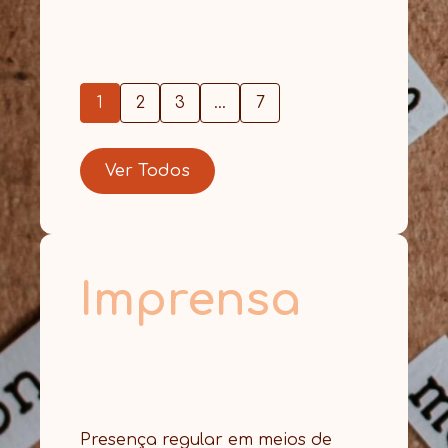
1
2
3
…
7
Ver Todos
Imprensa
Presença regular em meios de